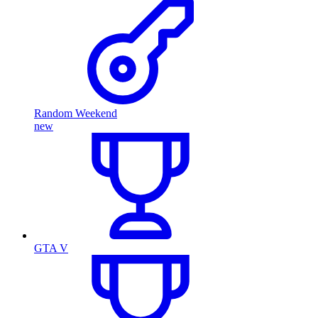
Random Weekend
new
GTA V