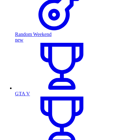
Random Weekend
new
GTA V