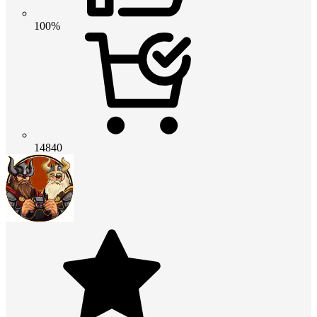
100%
14840