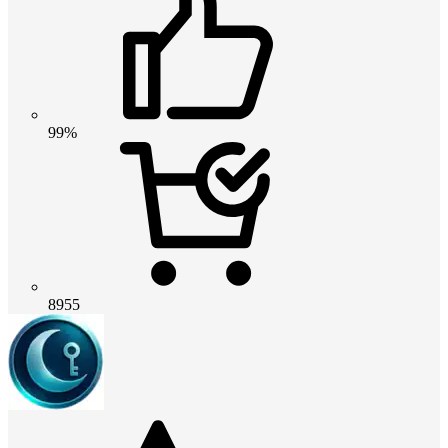
99%
8955