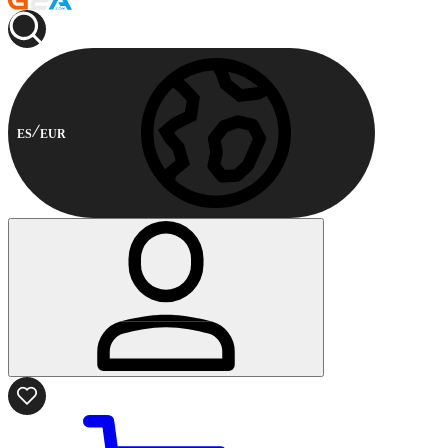
ES
EUR