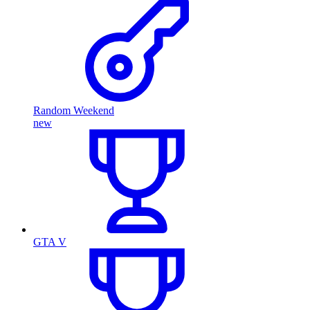
Random Weekend
new
GTA V