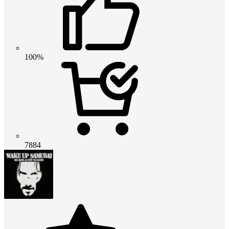
100%
7884