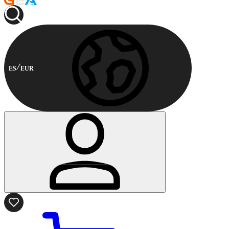
ES
EUR