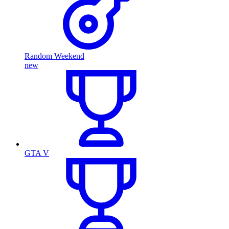
Random Weekend
new
GTA V