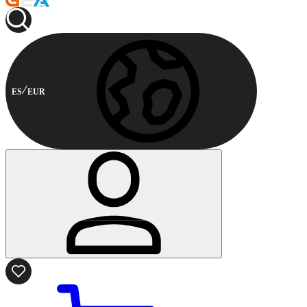
ES
EUR