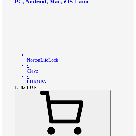
PC, Android, Mac, iOS 1 año
NortonLifeLock
•
Clave
•
EUROPA
13.82
EUR