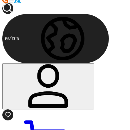
ES
EUR