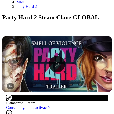
MMO
Party Hard 2
Party Hard 2 Steam Clave GLOBAL
1
/
7
Plataforma
:
Steam
Consultar guía de activación