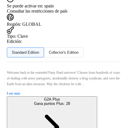
Se puede activar en:
spain
Consultar las restricciones de país
Región
:
GLOBAL
Tipo
:
Clave
Edición:
Standard Edition
Collector's Edition
Welcome back to the extended Party Hard universe! Choose from hundreds of ways
of dealing with noisy partygoers, incidentally destroy a drug syndicate, and save the
Earth from an alien invasion. May the chickens be with ...
Leer más
G2A Plus
Gana puntos Plus:
28