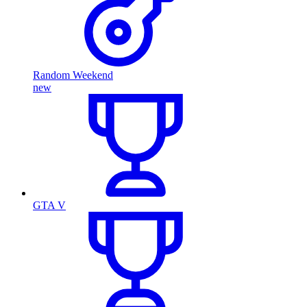
Random Weekend
new
GTA V