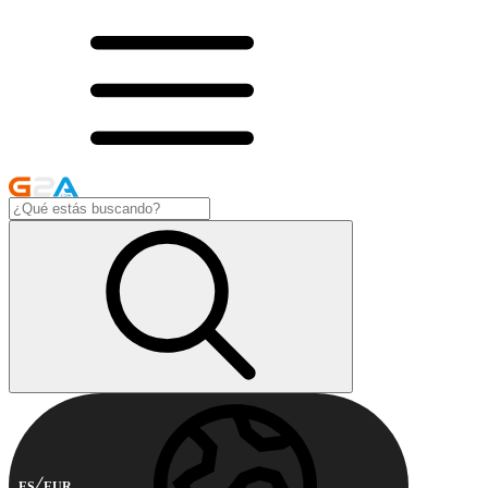
ES
EUR