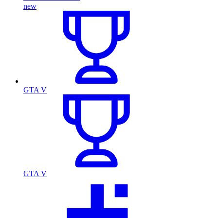
new
GTA V
GTA V