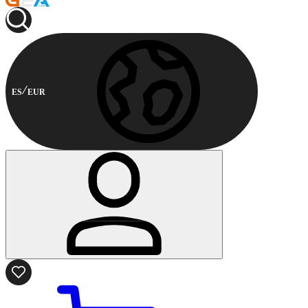
ES
EUR