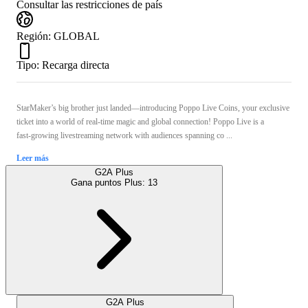
Consultar las restricciones de país
Región
:
GLOBAL
Tipo
:
Recarga directa
StarMaker’s big brother just landed—introducing Poppo Live Coins, your exclusive
ticket into a world of real-time magic and global connection! Poppo Live is a
fast‑growing livestreaming network with audiences spanning co ...
Leer más
G2A Plus
Gana puntos Plus:
13
G2A Plus