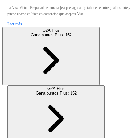
La Visa Virtual Prepagada es una tarjeta prepagada digital que se entrega al instante y
puede usarse en línea en comercios que aceptan Visa.
Leer más
G2A Plus
Gana puntos Plus:
152
G2A Plus
Gana puntos Plus:
152