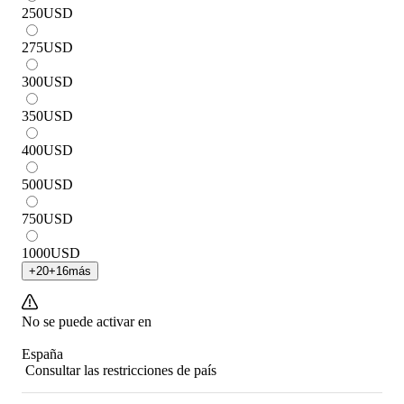
250
USD
275
USD
300
USD
350
USD
400
USD
500
USD
750
USD
1000
USD
+
20
+
16
más
No se puede activar en
España
Consultar las restricciones de país