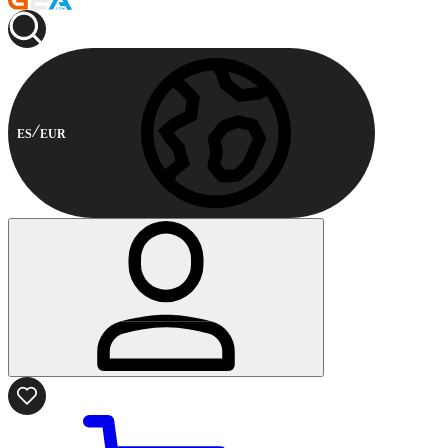
ES
EUR