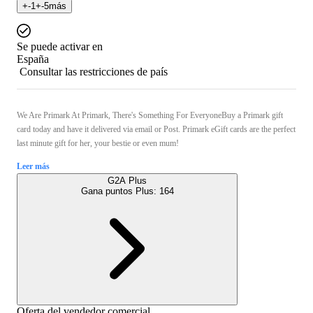
+
-1
+
-5
más
Se puede activar en
España
Consultar las restricciones de país
We Are Primark At Primark, There's Something For EveryoneBuy a Primark gift
card today and have it delivered via email or Post. Primark eGift cards are the perfect
last minute gift for her, your bestie or even mum!
Leer más
G2A Plus
Gana puntos Plus:
164
Oferta del vendedor comercial