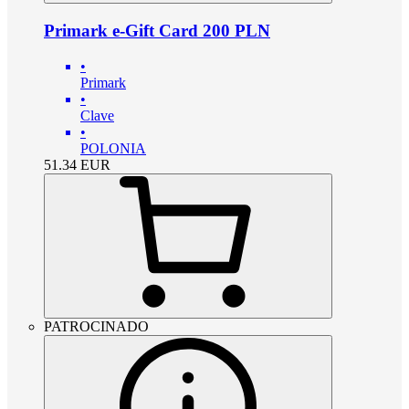
Primark e-Gift Card 200 PLN
•
Primark
•
Clave
•
POLONIA
51.34
EUR
PATROCINADO