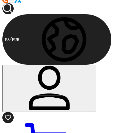
ES
EUR