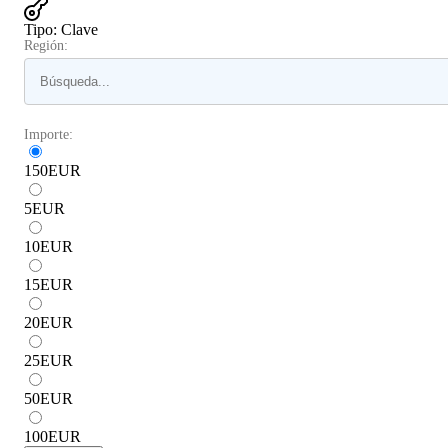
Tipo
:
Clave
Región:
Importe:
150
EUR
5
EUR
10
EUR
15
EUR
20
EUR
25
EUR
50
EUR
100
EUR