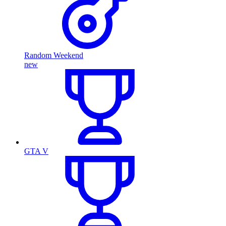
Random Weekend
new
GTA V