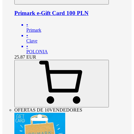
Primark e-Gift Card 100 PLN
•
Primark
•
Clave
•
POLONIA
25.87
EUR
OFERTAS DE 10VENDEDORES