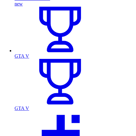
new
GTA V
GTA V