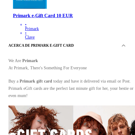
Primark e-Gift Card 10 EUR
•
Primark
•
Clave
•
ACERCA DE PRIMARK E-GIFT CARD
BÉLGICA
10.71
EUR
We Are
Primark
At Primark, There's Something For Everyone
Buy a
Primark gift card
today and have it delivered via email or Post.
Primark eGift cards are the perfect last minute gift for her, your bestie or
even mum!