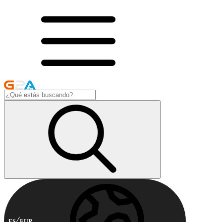
ES
EUR