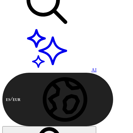
AI
ES
EUR