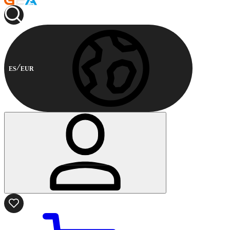
ES
EUR