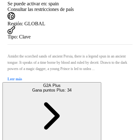
Se puede activar en:
spain
Consultar las restricciones de país
Región
:
GLOBAL
Tipo
:
Clave
Amidst the scorched sands of ancient Persia, there is a legend spun in an ancient
tongue. It speaks of a time borne by blood and ruled by deceit. Drawn to the dark
powers of a magic dagger, a young Prince is led to unlea ...
Leer más
G2A Plus
Gana puntos Plus:
34