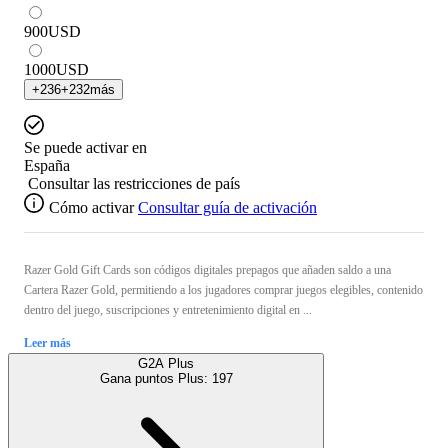
900
USD
1000
USD
+
236
+
232
más
Se puede activar en
España
Consultar las restricciones de país
Cómo activar
Consultar guía de activación
Razer Gold Gift Cards son códigos digitales prepagos que añaden saldo a una
Cartera Razer Gold, permitiendo a los jugadores comprar juegos elegibles, contenido
dentro del juego, suscripciones y entretenimiento digital en ...
Leer más
G2A Plus
Gana puntos Plus:
197