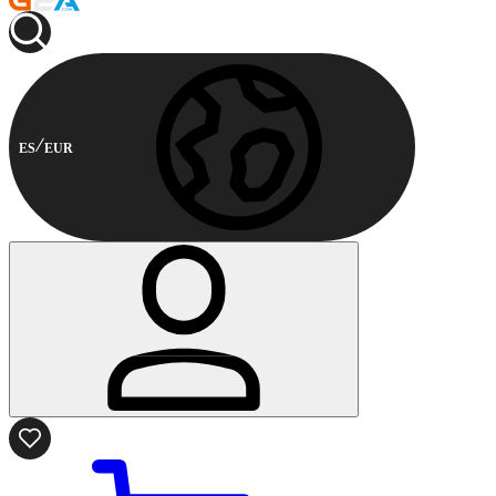
ES
EUR