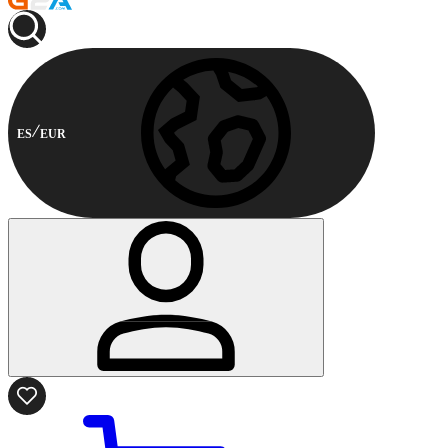
ES
EUR