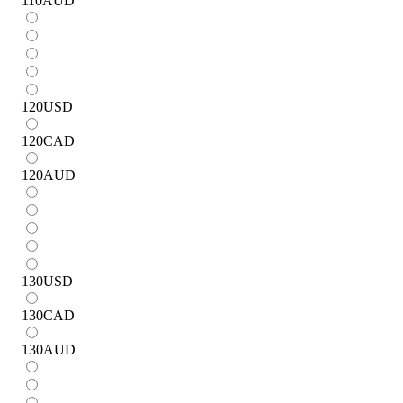
110
AUD
120
USD
120
CAD
120
AUD
130
USD
130
CAD
130
AUD