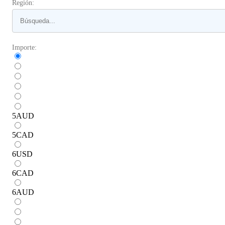
Región:
Importe:
5
AUD
5
CAD
6
USD
6
CAD
6
AUD