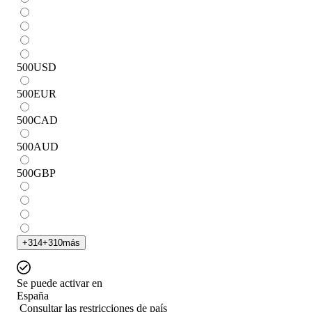
500
USD
500
EUR
500
CAD
500
AUD
500
GBP
+
314
+
310
más
Se puede activar en
España
Consultar las restricciones de país