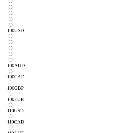
100
USD
100
AUD
100
CAD
100
GBP
100
EUR
110
USD
110
CAD