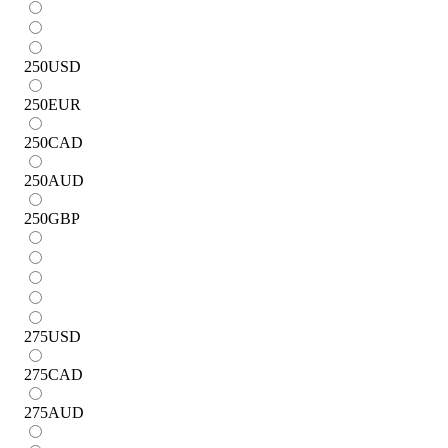
250
USD
250
EUR
250
CAD
250
AUD
250
GBP
275
USD
275
CAD
275
AUD