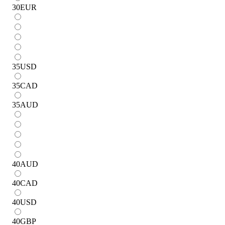
30
EUR
35
USD
35
CAD
35
AUD
40
AUD
40
CAD
40
USD
40
GBP