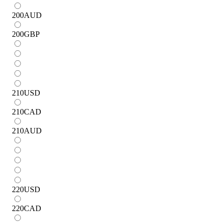
200
AUD
200
GBP
210
USD
210
CAD
210
AUD
220
USD
220
CAD