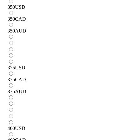
350
USD
350
CAD
350
AUD
375
USD
375
CAD
375
AUD
400
USD