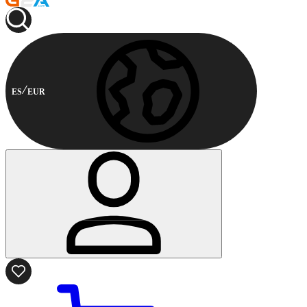
ES
EUR