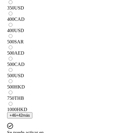
350
USD
400
CAD
400
USD
500
SAR
500
AED
500
CAD
500
USD
500
HKD
750
THB
1000
HKD
+
46
+
42
más
Se puede activar en