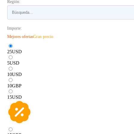
Región:
Importe:
Mejores ofertas
Gran precio
25
USD
5
USD
10
USD
10
GBP
15
USD