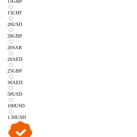
15
GBP
15
CHF
20
USD
20
GBP
20
SAR
20
AED
25
GBP
30
AED
50
USD
100
USD
1.50
USD