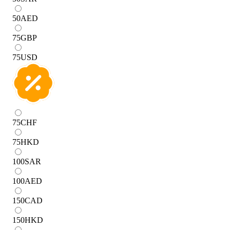
50
AED
75
GBP
75
USD
75
CHF
75
HKD
100
SAR
100
AED
150
CAD
150
HKD