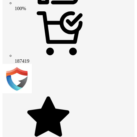
100%
187419