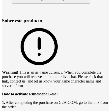
Sobre este producto
Warning!
This is an in-game currency. When you complete the
purchase you will recieve a link to our live chat. Please click that
link, contact us, and let us know your game character name and
server information.
How to activate Runescape Gold?
1.
After completing the purchase on G2A.COM, go to the link from
the order