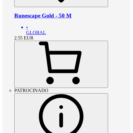
Runescape Gold - 50 M
•
GLOBAL
2.55
EUR
PATROCINADO