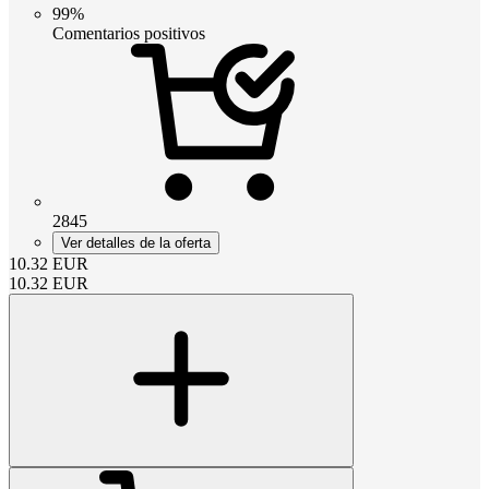
99%
Comentarios positivos
2845
Ver detalles de la oferta
10.32
EUR
10.32
EUR