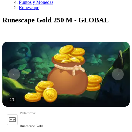
Puntos y Monedas
Runescape
Runescape Gold 250 M - GLOBAL
1
/
1
Plataforma
:
Runescape Gold