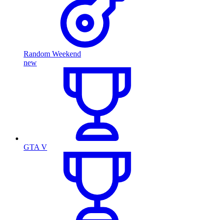
Random Weekend
new
GTA V