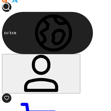
ES
EUR