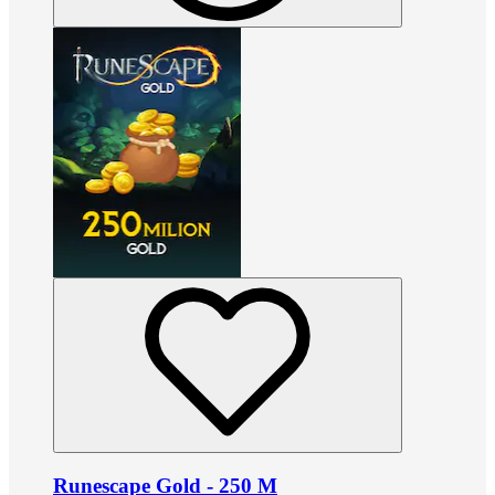
Runescape Gold - 250 M