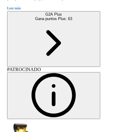
Leer más
G2A Plus
Gana puntos Plus:
63
PATROCINADO