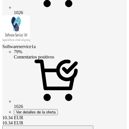
1026
Softwareservice1a
79%
Comentarios positivos
1026
Ver detalles de la oferta
10.34
EUR
10.34
EUR