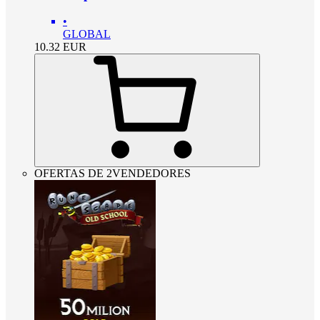
•
GLOBAL
10.32
EUR
OFERTAS DE 2VENDEDORES