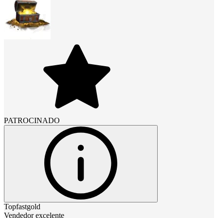
PATROCINADO
Topfastgold
Vendedor excelente