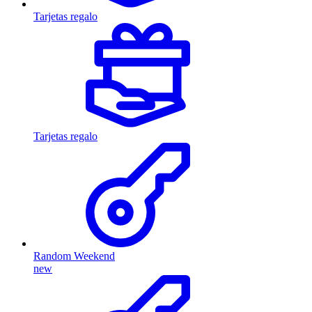
Tarjetas regalo
Tarjetas regalo
Random Weekend
new