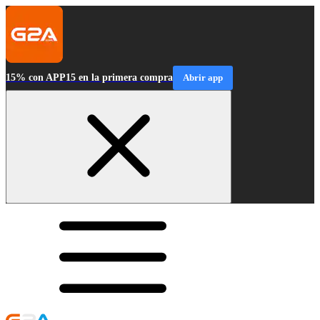
15% con APP15 en la primera compra
Abrir app