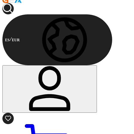
ES
EUR