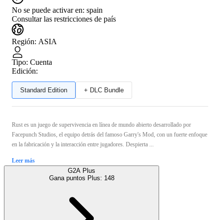
No se puede activar en:
spain
Consultar las restricciones de país
Región
:
ASIA
Tipo
:
Cuenta
Edición:
Standard Edition
+ DLC Bundle
Rust es un juego de supervivencia en línea de mundo abierto desarrollado por
Facepunch Studios, el equipo detrás del famoso Garry's Mod, con un fuerte enfoque
en la fabricación y la interacción entre jugadores. Despierta ...
Leer más
G2A Plus
Gana puntos Plus:
148