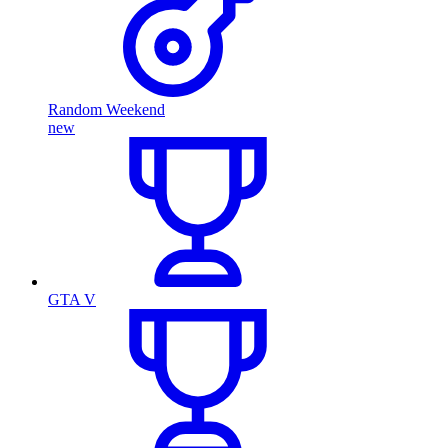
Random Weekend
new
GTA V