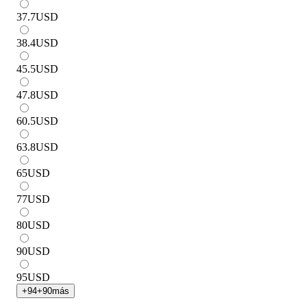
37.7
USD
38.4
USD
45.5
USD
47.8
USD
60.5
USD
63.8
USD
65
USD
77
USD
80
USD
90
USD
95
USD
+
94
+
90
más