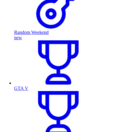
Random Weekend
new
GTA V