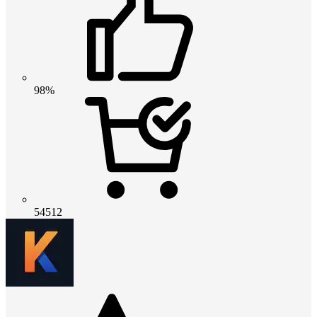
98%
54512