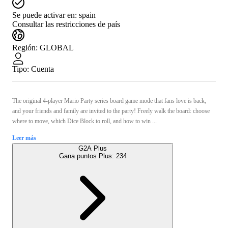
Se puede activar en:
spain
Consultar las restricciones de país
Región
:
GLOBAL
Tipo
:
Cuenta
The original 4-player Mario Party series board game mode that fans love is back,
and your friends and family are invited to the party! Freely walk the board: choose
where to move, which Dice Block to roll, and how to win ...
Leer más
G2A Plus
Gana puntos Plus:
234