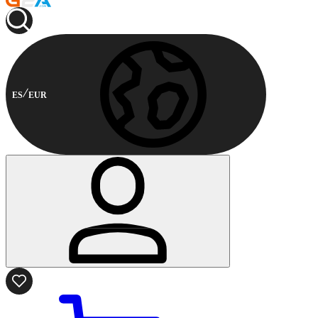
ES
EUR