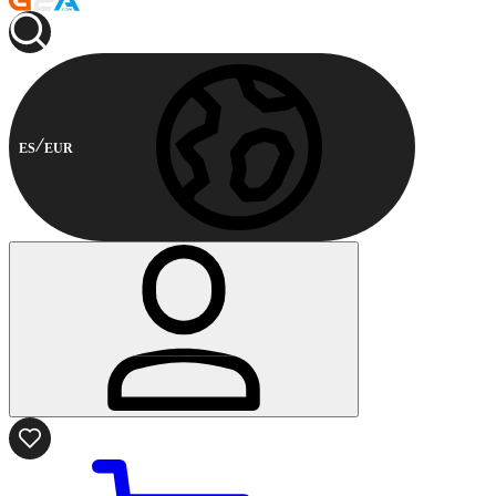
ES
EUR