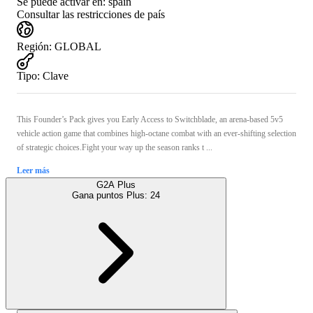
Se puede activar en:
spain
Consultar las restricciones de país
Región
:
GLOBAL
Tipo
:
Clave
This Founder’s Pack gives you Early Access to Switchblade, an arena-based 5v5
vehicle action game that combines high-octane combat with an ever-shifting selection
of strategic choices.Fight your way up the season ranks t ...
Leer más
G2A Plus
Gana puntos Plus:
24