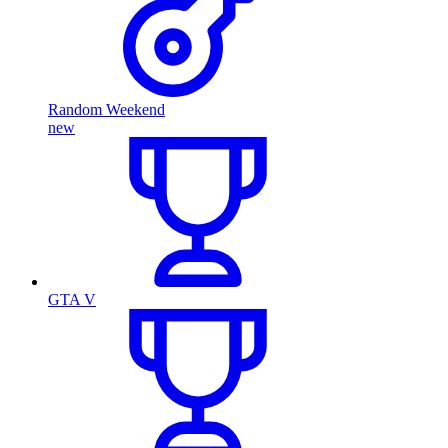
Random Weekend
new
GTA V