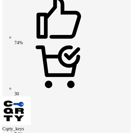
74%
30
Cqrty_keys