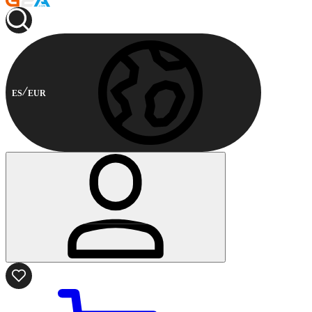
ES
EUR