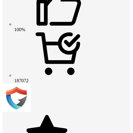
100%
187072