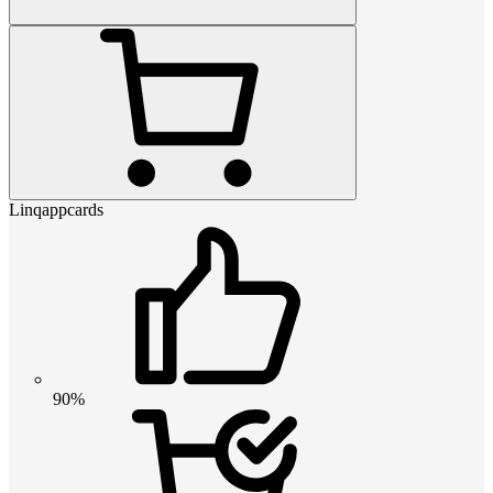
Linqappcards
90%