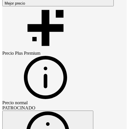
Mejor precio
Precio
Plus Premium
Precio normal
PATROCINADO