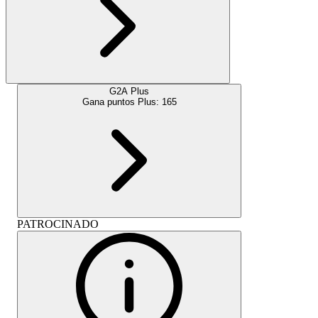
G2A Plus
Gana puntos Plus:
165
PATROCINADO