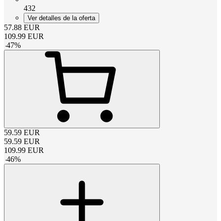
432
Ver detalles de la oferta
57.88
EUR
109.99
EUR
-
47
%
59.59
EUR
59.59
EUR
109.99
EUR
-
46
%