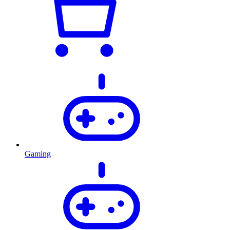
Gaming