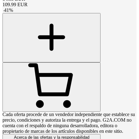
109.99
EUR
-
41
%
Cada oferta procede de un vendedor independiente que establece su
precio, condiciones y autoriza la entrega y el pago. G2A.COM no
cuenta con el respaldo de ninguna desarrolladora, editora o
propietario de marcas de los artículos disponibles en este sitio.
Acerca de las ofertas y la responsabilidad