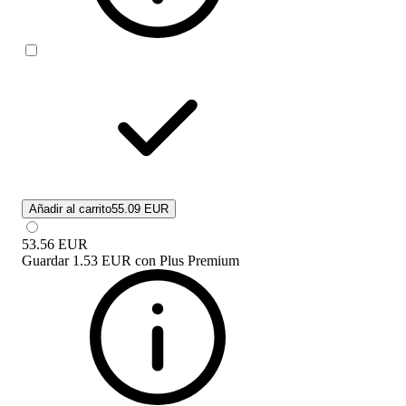
Añadir al carrito
55.09 EUR
53.56
EUR
Guardar
1.53 EUR
con
Plus Premium