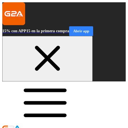
15% con APP15 en la primera compra
Abrir app