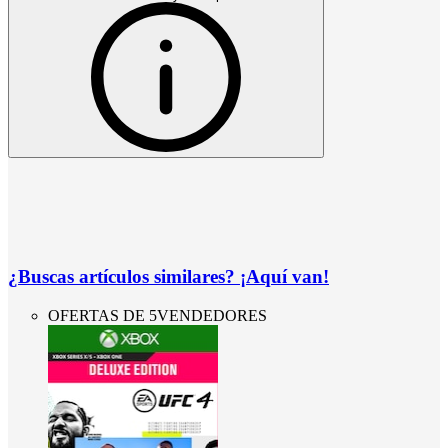
¿Buscas artículos similares? ¡Aquí van!
OFERTAS DE 5VENDEDORES