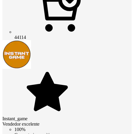
44114
Instant_game
Vendedor excelente
100%