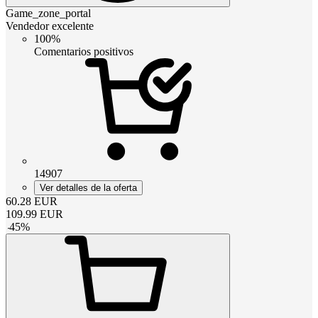
Game_zone_portal
Vendedor excelente
100%
Comentarios positivos
14907
Ver detalles de la oferta
60.28
EUR
109.99
EUR
-
45
%