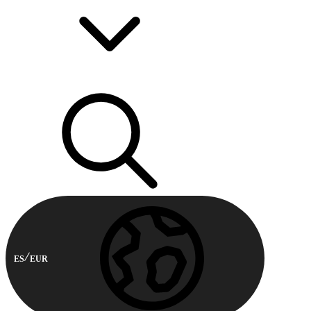
ES
EUR