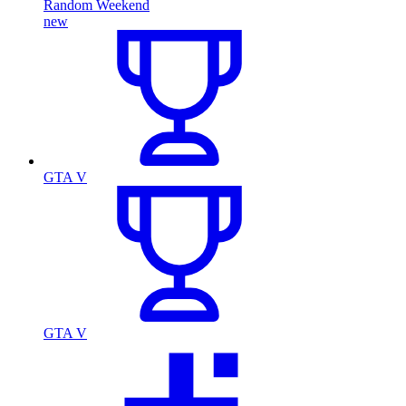
Random Weekend
new
GTA V
GTA V