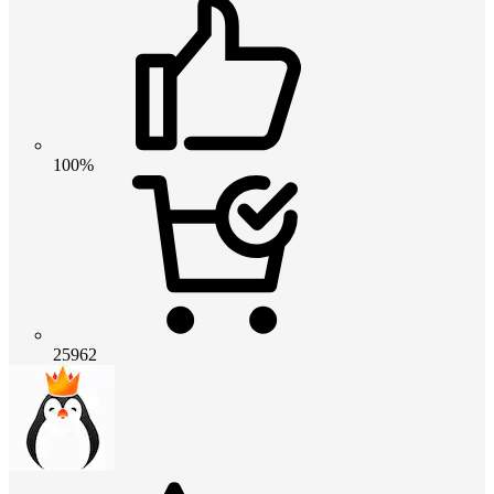
100%
25962