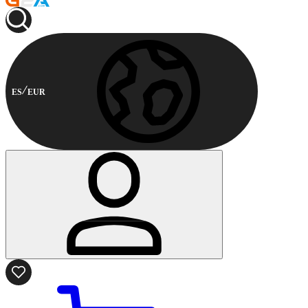
ES
EUR