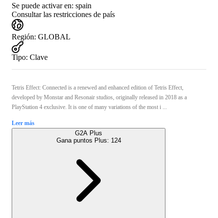
Se puede activar en:
spain
Consultar las restricciones de país
Región
:
GLOBAL
Tipo
:
Clave
Tetris Effect: Connected is a renewed and enhanced edition of Tetris Effect,
developed by Monstar and Resonair studios, originally released in 2018 as a
PlayStation 4 exclusive. It is one of many variations of the most i ...
Leer más
G2A Plus
Gana puntos Plus:
124