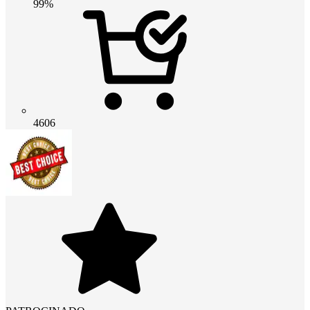
99%
4606