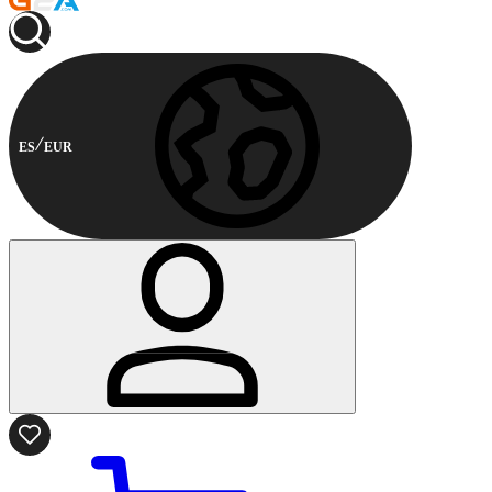
ES
EUR