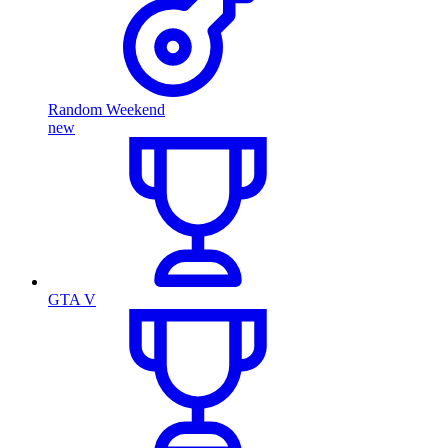
Random Weekend
new
GTA V