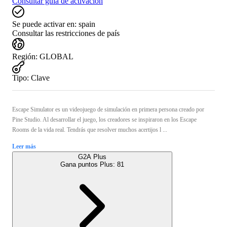
Consultar guía de activación
Se puede activar en:
spain
Consultar las restricciones de país
Región
:
GLOBAL
Tipo
:
Clave
Escape Simulator es un videojuego de simulación en primera persona creado por
Pine Studio. Al desarrollar el juego, los creadores se inspiraron en los Escape
Rooms de la vida real. Tendrás que resolver muchos acertijos l ...
Leer más
G2A Plus
Gana puntos Plus:
81