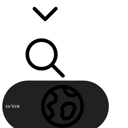
ES
EUR