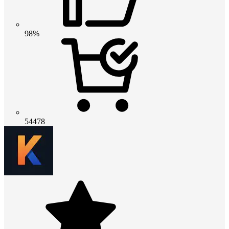
98%
54478