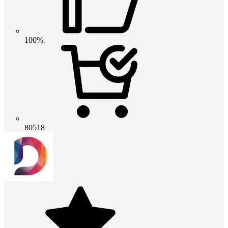
100%
80518