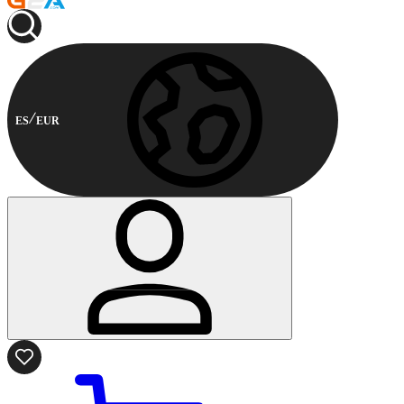
ES
EUR