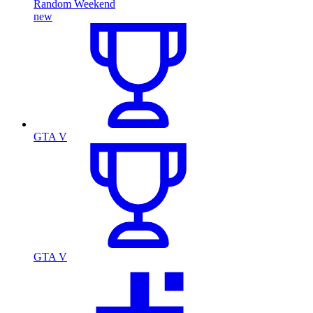
Random Weekend
new
GTA V
GTA V