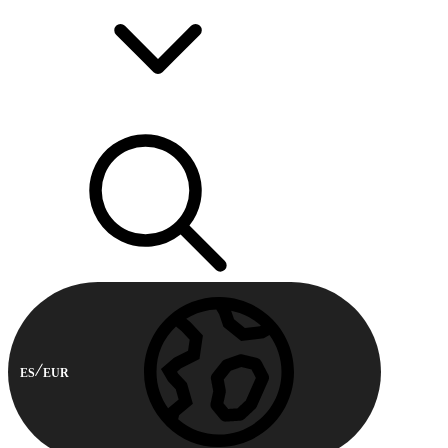
ES
EUR