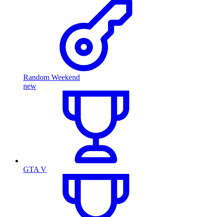
Random Weekend
new
GTA V