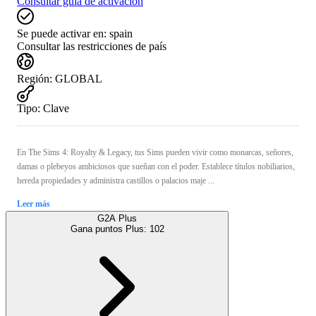
Consultar guía de activación
Se puede activar en:
spain
Consultar las restricciones de país
Región
:
GLOBAL
Tipo
:
Clave
En The Sims 4: Royalty & Legacy, tus Sims pueden vivir como monarcas, señores,
damas o plebeyos ambiciosos que sueñan con el poder. Establece títulos nobiliarios,
hereda propiedades y administra castillos o palacios maje ...
Leer más
G2A Plus
Gana puntos Plus:
102