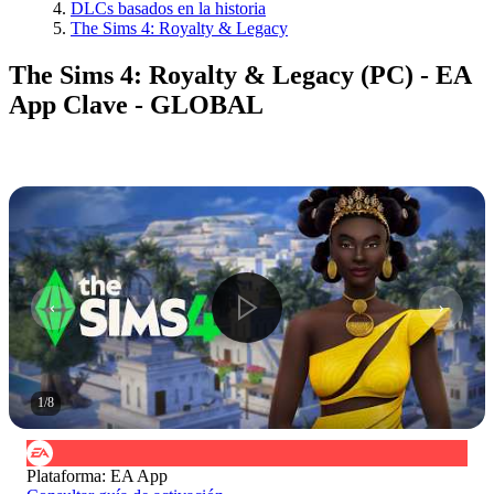
DLCs basados en la historia
The Sims 4: Royalty & Legacy
The Sims 4: Royalty & Legacy (PC) - EA
App Clave - GLOBAL
1
/
8
Plataforma
:
EA App