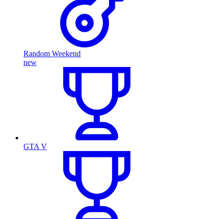
Random Weekend
new
GTA V