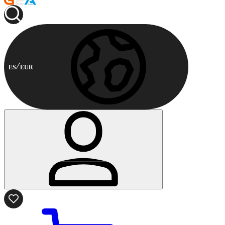
ES
EUR