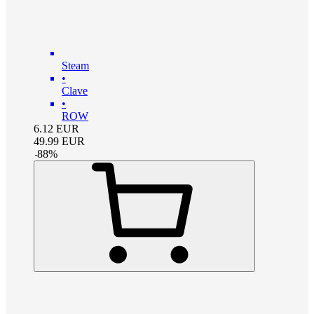
Steam
•
Clave
•
ROW
6.12
EUR
49.99
EUR
-
88
%