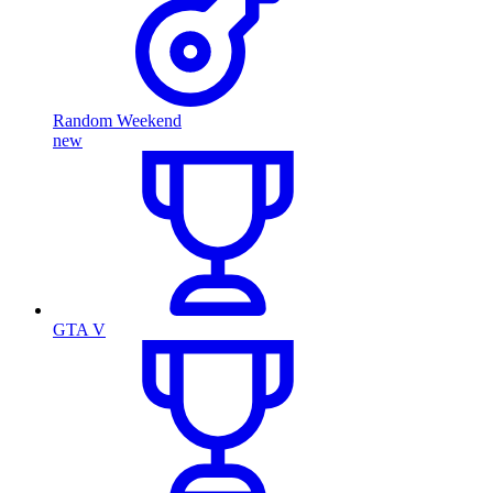
Random Weekend
new
GTA V