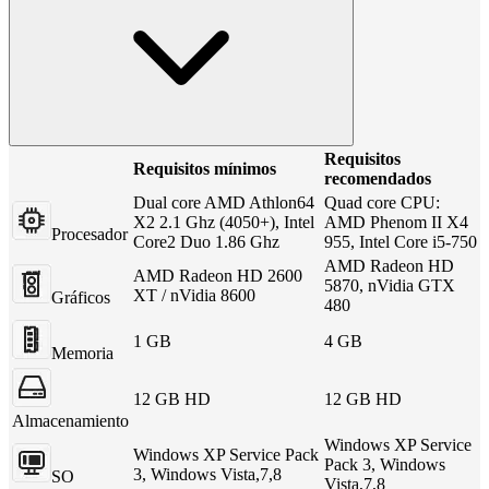
Requisitos
Requisitos mínimos
recomendados
Dual core AMD Athlon64
Quad core CPU:
X2 2.1 Ghz (4050+), Intel
AMD Phenom II X4
Procesador
Core2 Duo 1.86 Ghz
955, Intel Core i5-750
AMD Radeon HD
AMD Radeon HD 2600
5870, nVidia GTX
XT / nVidia 8600
Gráficos
480
1 GB
4 GB
Memoria
12 GB HD
12 GB HD
Almacenamiento
Windows XP Service
Windows XP Service Pack
Pack 3, Windows
3, Windows Vista,7,8
SO
Vista,7,8