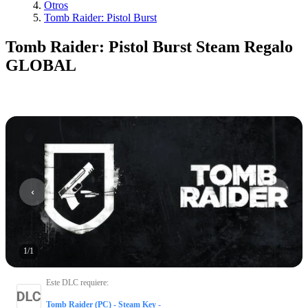
Otros
Tomb Raider: Pistol Burst
Tomb Raider: Pistol Burst Steam Regalo
GLOBAL
1
/
1
Este DLC requiere
:
Tomb Raider (PC) - Steam Key -