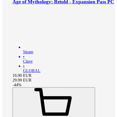
Age of Mythology: Retold - Expansion Pass PC
Steam
•
Clave
•
GLOBAL
16.90
EUR
29.99
EUR
-
44
%