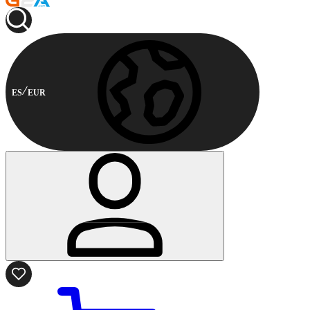
ES
EUR