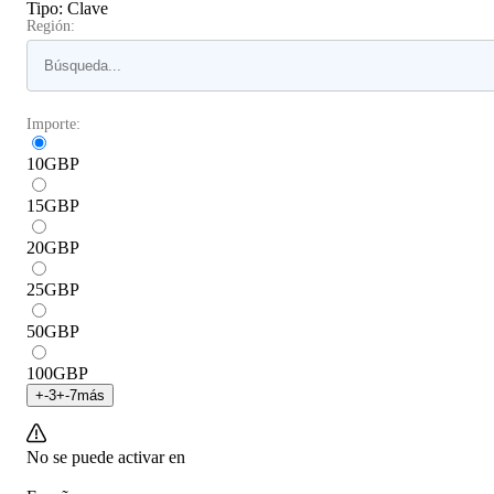
Tipo
:
Clave
Región:
Importe:
10
GBP
15
GBP
20
GBP
25
GBP
50
GBP
100
GBP
+
-3
+
-7
más
No se puede activar en