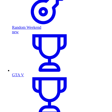
Random Weekend
new
GTA V