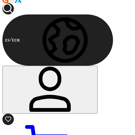
ES
EUR