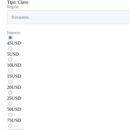
Tipo
:
Clave
Región:
Importe:
45
USD
5
USD
10
USD
15
USD
20
USD
25
USD
50
USD
75
USD