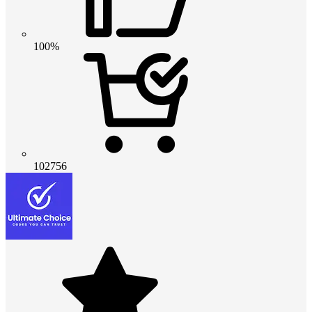
100%
102756