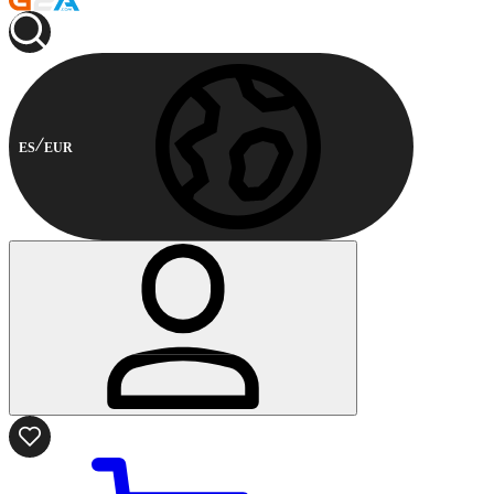
ES
EUR