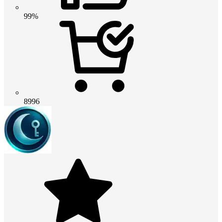
99%
8996