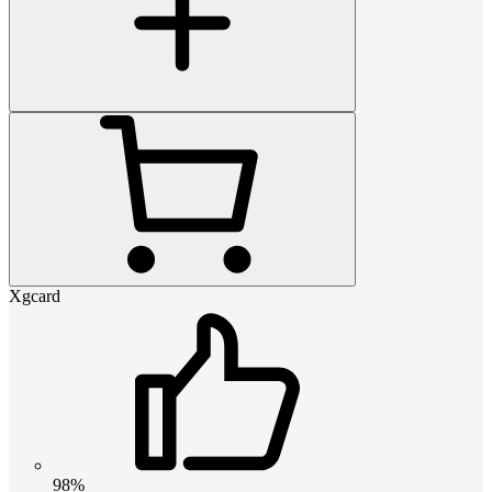
Xgcard
98%