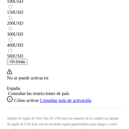
100
USD
150
USD
200
USD
300
USD
400
USD
500
USD
+
5
+
1
más
No se puede activar en
España
Consultar las restricciones de país
Cómo activar
Consultar guía de activación
Tarjetas de regalo de Uber Eats 45 USD para los amantes de la comida Las tarjetas
de regalo de Uber Eats son un excelente regalo gastronómico para amigos y seres