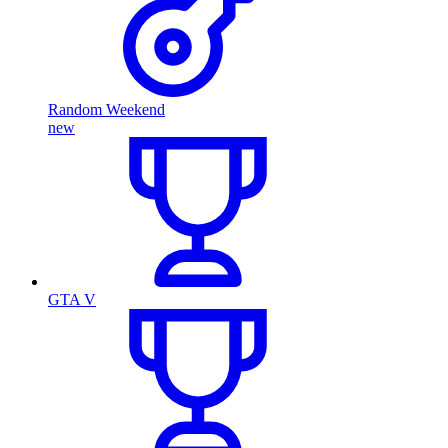
Random Weekend
new
GTA V