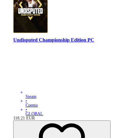
Undisputed Championship Edition PC
Steam
•
Cuenta
•
GLOBAL
118.21
EUR