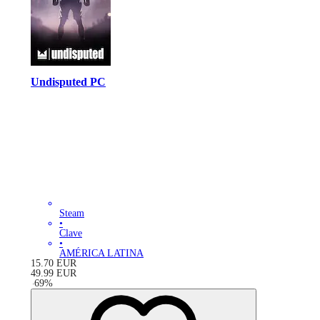
Undisputed PC
Steam
•
Clave
•
AMÉRICA LATINA
15.70
EUR
49.99
EUR
-
69
%