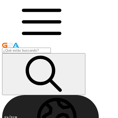
ES
EUR