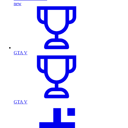
new
GTA V
GTA V