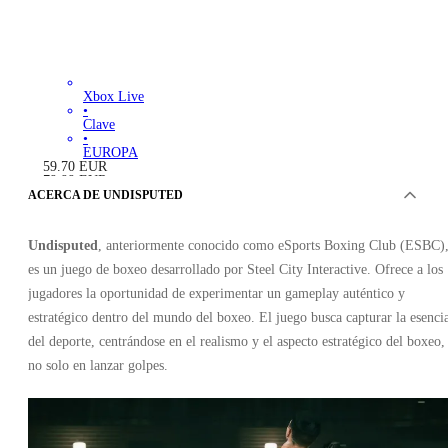
Xbox Live
•
Clave
•
EUROPA
59.70
EUR
79.99
EUR
-
25
%
ACERCA DE UNDISPUTED
Undisputed
, anteriormente conocido como eSports Boxing Club (ESBC)
es un juego de boxeo desarrollado por Steel City Interactive. Ofrece a los
jugadores la oportunidad de experimentar un gameplay auténtico y
estratégico dentro del mundo del boxeo. El juego busca capturar la esenci
del deporte, centrándose en el realismo y el aspecto estratégico del boxeo,
no solo en lanzar golpes.