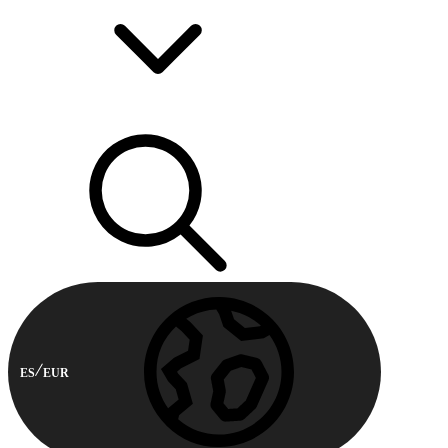
ES
EUR