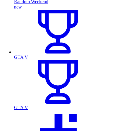
Random Weekend
new
GTA V
GTA V