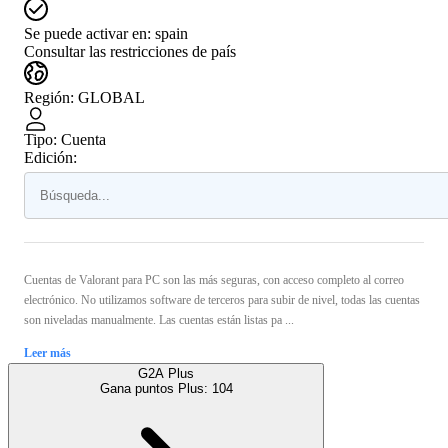
Se puede activar en:
spain
Consultar las restricciones de país
Región
:
GLOBAL
Tipo
:
Cuenta
Edición:
Cuentas de Valorant para PC son las más seguras, con acceso completo al correo
electrónico. No utilizamos software de terceros para subir de nivel, todas las cuentas
son niveladas manualmente. Las cuentas están listas pa ...
Leer más
G2A Plus
Gana puntos Plus:
104