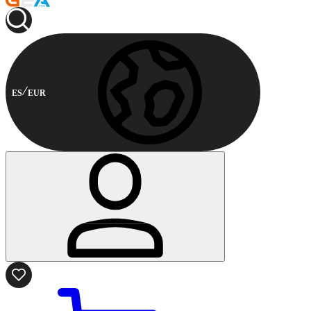
ES
EUR