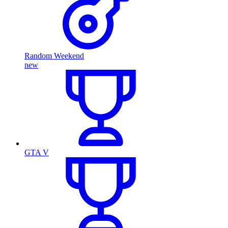
Random Weekend
new
GTA V