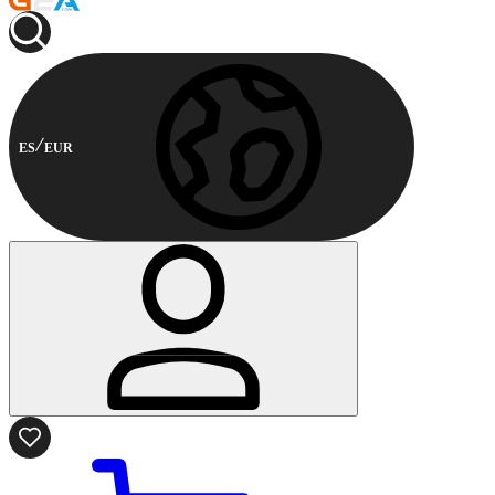
ES
EUR