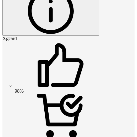
Xgcard
98%