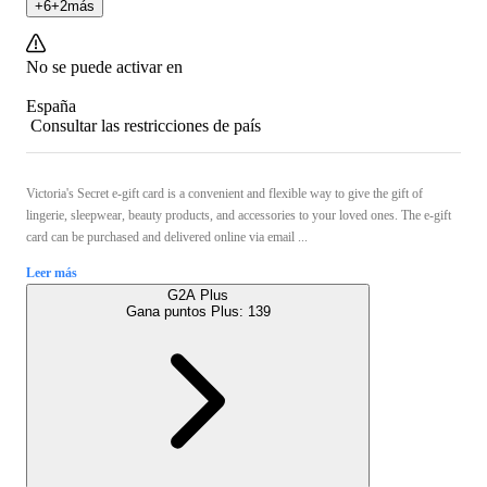
+
6
+
2
más
No se puede activar en
España
Consultar las restricciones de país
Victoria's Secret e-gift card is a convenient and flexible way to give the gift of
lingerie, sleepwear, beauty products, and accessories to your loved ones. The e-gift
card can be purchased and delivered online via email ...
Leer más
G2A Plus
Gana puntos Plus:
139