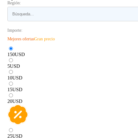
Región:
Importe:
Mejores ofertas
Gran precio
150
USD
5
USD
10
USD
15
USD
20
USD
25
USD