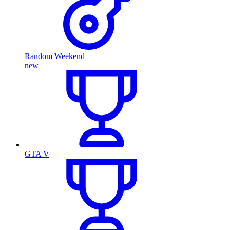
Random Weekend
new
GTA V