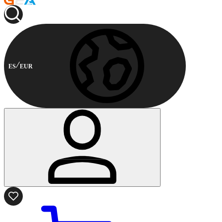
ES
EUR