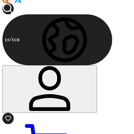
ES
EUR