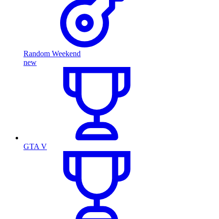
Random Weekend
new
GTA V