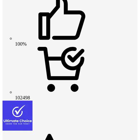
100%
102498