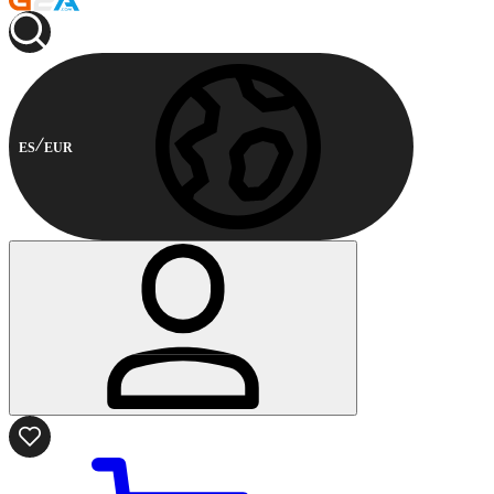
ES
EUR