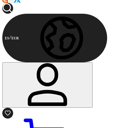
ES
EUR