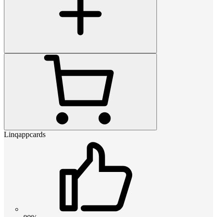
Linqappcards