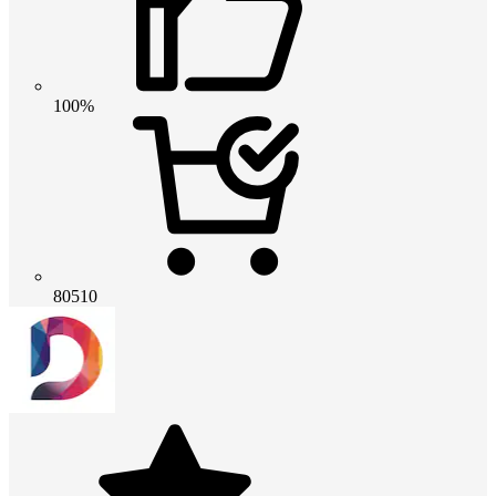
100%
80510