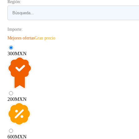
Región:
Importe:
Mejores ofertas
Gran precio
300
MXN
200
MXN
600
MXN