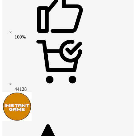
100%
44128