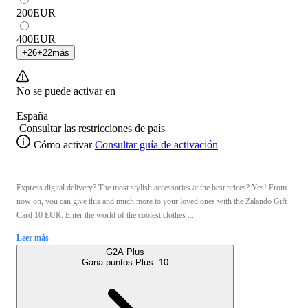
200
EUR
400
EUR
+
26
+
22
más
No se puede activar en
España
Consultar las restricciones de país
Cómo activar
Consultar guía de activación
Express digital delivery? The most stylish accessories at the best prices? Yes! From
now on, you can give this and much more to your loved ones with the Zalando Gift
Card 10 EUR. Enter the world of the coolest clothes ...
Leer más
G2A Plus
Gana puntos Plus:
10