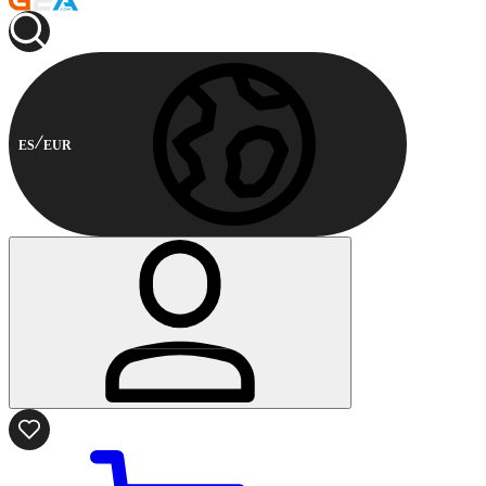
ES
EUR