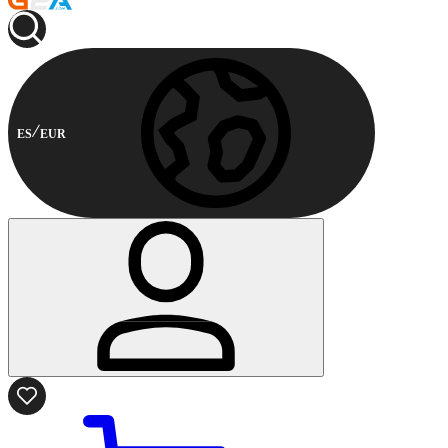
ES
EUR