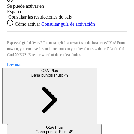
Se puede activar en
España
Consultar las restricciones de país
Cómo activar
Consultar guía de activación
Express digital delivery? The most stylish accessories at the best prices? Yes! From
now on, you can give this and much more to your loved ones with the Zalando Gift
Card 50 EUR. Enter the world of the coolest clothes ...
Leer más
G2A Plus
Gana puntos Plus:
49
G2A Plus
Gana puntos Plus:
49