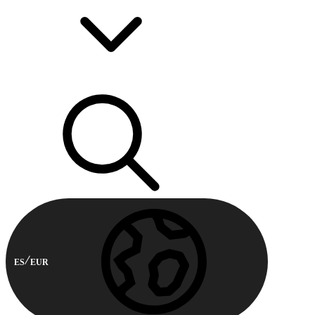
ES
EUR