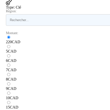
Type
:
Clé
Région:
Montant:
220
CAD
5
CAD
6
CAD
7
CAD
8
CAD
9
CAD
10
CAD
15
CAD