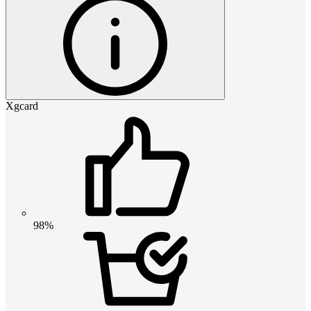
Xgcard
98%