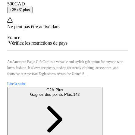
500
CAD
+
35
+
31
plus
Ne peut pas être activé dans
France
Vérifiez les restrictions de pays
An American Eagle Gift Card is a versatile and stylish gift option for anyone who
loves fashion. It allows recipients to shop for trendy clothing, accessories, and
footwear at American Eagle stores across the United S ...
Lire la suite
G2A Plus
Gagnez des points Plus:
142