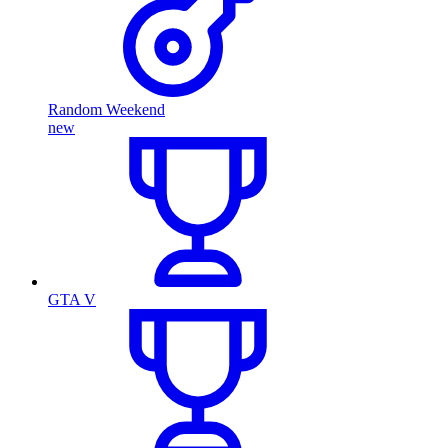
Random Weekend
new
GTA V