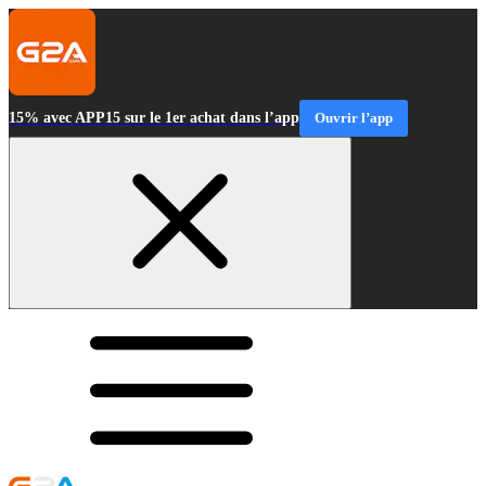
15% avec APP15 sur le 1er achat dans l’app
Ouvrir l’app