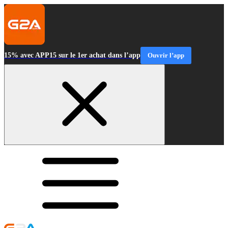
15% avec APP15 sur le 1er achat dans l’app
Ouvrir l’app