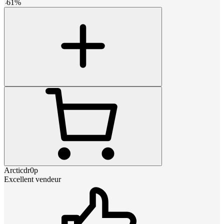
-
61
%
Arcticdr0p
Excellent vendeur