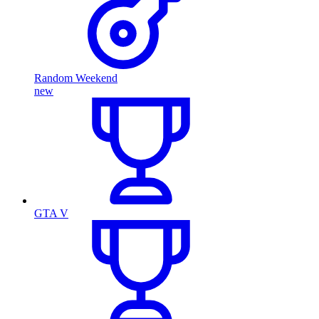
Random Weekend
new
GTA V