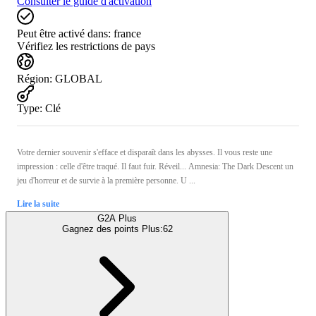
Consulter le guide d'activation
Peut être activé dans:
france
Vérifiez les restrictions de pays
Région
:
GLOBAL
Type
:
Clé
Votre dernier souvenir s'efface et disparaît dans les abysses. Il vous reste une
impression : celle d'être traqué. Il faut fuir. Réveil... Amnesia: The Dark Descent un
jeu d'horreur et de survie à la première personne. U ...
Lire la suite
G2A Plus
Gagnez des points Plus:
62