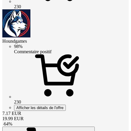
230
Houndgames
98%
Commentaire positif
230
Afficher les détails de l'offre
7.17
EUR
19.99
EUR
-
64
%