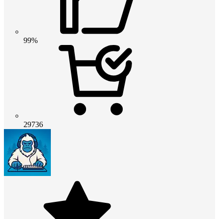
99%
29736