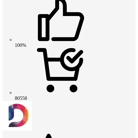
100%
80558