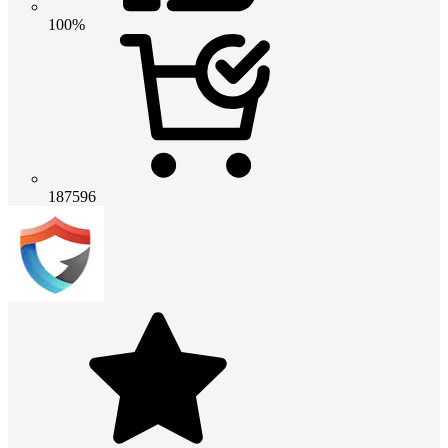
100%
187596