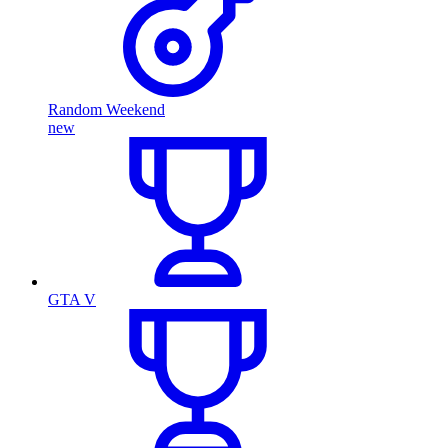
Random Weekend
new
GTA V