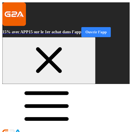
15% avec APP15 sur le 1er achat dans l’app
Ouvrir l’app