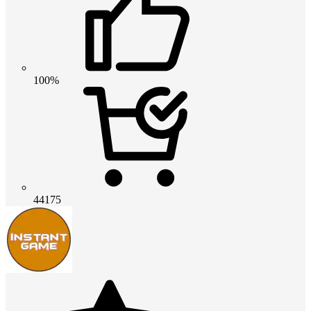
100%
44175