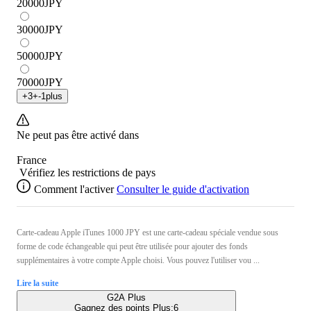
20000
JPY
30000
JPY
50000
JPY
70000
JPY
+
3
+
-1
plus
Ne peut pas être activé dans
France
Vérifiez les restrictions de pays
Comment l'activer
Consulter le guide d'activation
Carte-cadeau Apple iTunes 1000 JPY est une carte-cadeau spéciale vendue sous
forme de code échangeable qui peut être utilisée pour ajouter des fonds
supplémentaires à votre compte Apple choisi. Vous pouvez l'utiliser vou ...
Lire la suite
G2A Plus
Gagnez des points Plus:
6