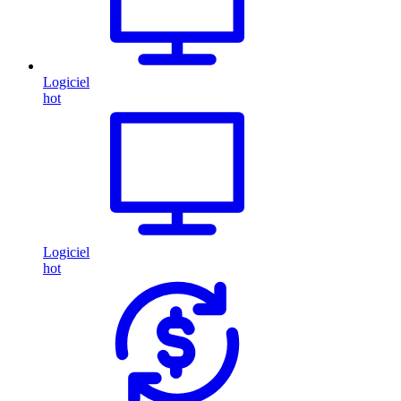
Logiciel
hot
Logiciel
hot